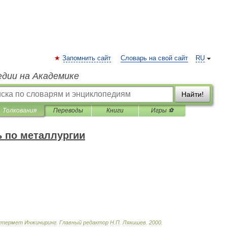
Запомнить сайт
Словарь на свой сайт
RU
едии на Академике
Найти!
Толкования
Переводы
Книги
Игры ⚽
 по металлургии
нтермет
Инжиниринг
.
Главный
редактор
Н
.
П
.
Лякишев
.
2000
.