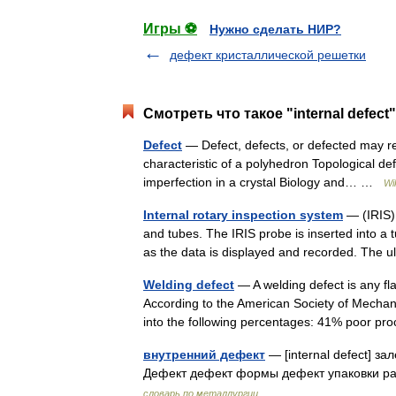
Игры ⚽
Нужно сделать НИР?
дефект кристаллической решетки
Смотреть что такое "internal defect
Defect
— Defect, defects, or defected may re
characteristic of a polyhedron Topological def
imperfection in a crystal Biology and… …
Wi
Internal rotary inspection system
— (IRIS) 
and tubes. The IRIS probe is inserted into a t
as the data is displayed and recorded. Th
Welding defect
— A welding defect is any fl
According to the American Society of Mecha
into the following percentages: 41% poor
внутренний дефект
— [internal defect] з
Дефект дефект формы дефект упаковки 
словарь по металлургии