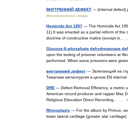
ВНУТРЕННИЙ ДЕФЕКТ
— [internal defect
Металлургический словарь
Homicide Act 1957
— The Homicide Act 1957 i
11).It was enacted as a partial reform of the
doctrine of constructive malice (except in
Glucose-6-phosphate dehydrogenase def
upon the testing of prisoner volunteers at Ill
performed. When some prisoners were giv
внутренний дефект
— Залегающий на глуби
Тематики металлургия в целом EN interna
DRE
— Defect Removal Efficiency, a metric u
American record producer and rapper Mac Dre
Religious Education Direct Recording… …
W
Rhinoplasty
— For the album by Primus, see
lower lateral cartilage (greater alar cartilage