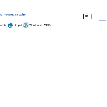
ка
,
Реклама на сайте
18+
omla,
Drupal,
WordPress, MODx.