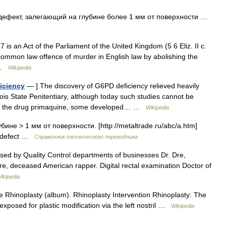
] дефект, залегающий на глубине более 1 мм от поверхности …
s an Act of the Parliament of the United Kingdom (5 6 Eliz. II c.
 common law offence of murder in English law by abolishing the
… …
Wikipedia
iciency
— ] The discovery of G6PD deficiency relieved heavily
inois State Penitentiary, although today such studies cannot be
en the drug primaquine, some developed… …
Wikipedia
не > 1 мм от поверхности. [http://metaltrade.ru/abc/a.htm]
l defect …
Справочник технического переводчика
sed by Quality Control departments of businesses Dr. Dre,
, deceased American rapper. Digital rectal examination Doctor of
ikipedia
 Rhinoplasty (album). Rhinoplasty Intervention Rhinoplasty: The
) exposed for plastic modification via the left nostril …
Wikipedia