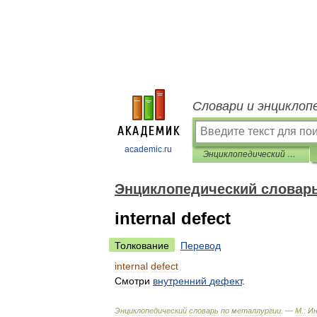
Словари и энциклоп
academic.ru
Энциклопедический словарь по металлургии
Энциклопедический словарь
internal defect
Толкование
Перевод
internal
defect
Смотри
внутренний
дефект
.
Энциклопедический
словарь
по
металлургии
. —
М
.
:
И