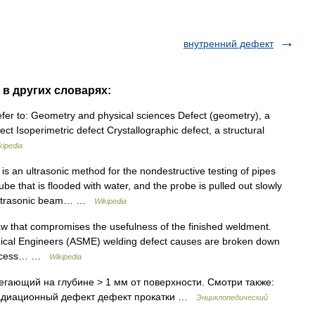
внутренний дефект
" в других словарях:
fer to: Geometry and physical sciences Defect (geometry), a
ect Isoperimetric defect Crystallographic defect, a structural
kipedia
is an ultrasonic method for the nondestructive testing of pipes
ube that is flooded with water, and the probe is pulled out slowly
e ultrasonic beam… …
Wikipedia
aw that compromises the usefulness of the finished weldment.
nical Engineers (ASME) welding defect causes are broken down
 process… …
Wikipedia
алегающий на глубине > 1 мм от поверхности. Смотри также:
радиационный дефект дефект прокатки …
Энциклопедический