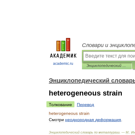
Словари и энциклоп
academic.ru
Энциклопедический словарь по металлургии
Энциклопедический словарь
heterogeneous strain
Толкование
Перевод
heterogeneous
strain
Смотри
неоднородная
деформация
.
Энциклопедический
словарь
по
металлургии
. —
М
.
:
И