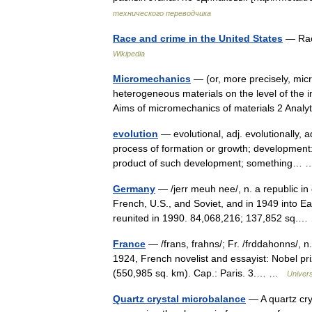
технического переводчика
Race and crime in the United States
— Race
Wikipedia
Micromechanics
— (or, more precisely, micr
heterogeneous materials on the level of the in
Aims of micromechanics of materials 2 Ana
evolution
— evolutional, adj. evolutionally, a
process of formation or growth; development: 
product of such development; something
Germany
— /jerr meuh nee/, n. a republic in 
French, U.S., and Soviet, and in 1949 int
reunited in 1990. 84,068,216; 137,852 sq
France
— /frans, frahns/; Fr. /frddahonns/, n
1924, French novelist and essayist: Nobel pr
(550,985 sq. km). Cap.: Paris. 3.… …
Univer
Quartz crystal microbalance
— A quartz cry