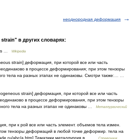
неоднородная деформация
strain" в других словарях:
ics …
Wikipedia
eous strain] деформация, при которой все или часть
еодинаково в процессе деформирования; при этом тензоры
го тела на разных этапах не одинаковы. Смотри также:… …
ogeneous strain] деформация, при которой все или часть
еодинаково в процессе деформирования, при этом тензоры
ного тела на разных этапах не одинаковы …
Металлургический
, при к рой все или часть элемент. объемов тела измен.
этом тензоры деформаций в любой точке деформир. тела на
ltrade.ru/abc/a.htm] Тематики металлургия в… …
Справочник