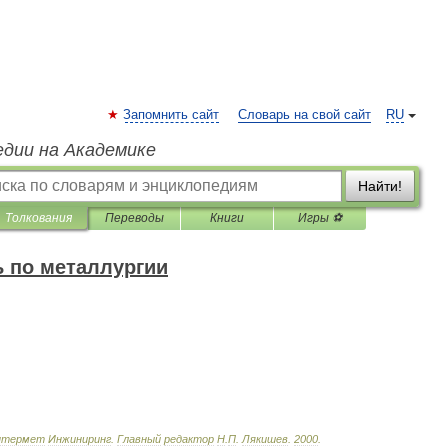
Запомнить сайт
Словарь на свой сайт
RU
едии на Академике
Найти!
Толкования
Переводы
Книги
Игры ⚽
 по металлургии
нтермет
Инжиниринг
.
Главный
редактор
Н
.
П
.
Лякишев
.
2000
.