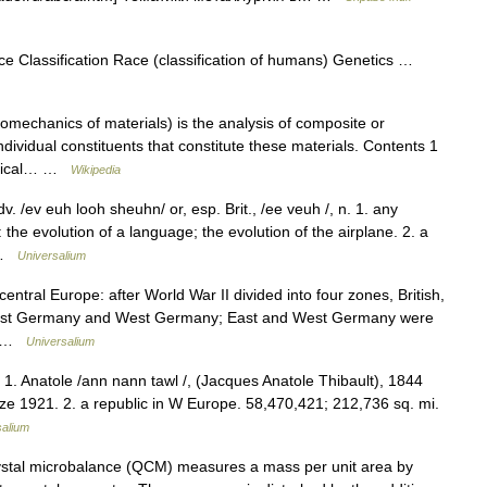
 Classification Race (classification of humans) Genetics …
omechanics of materials) is the analysis of composite or
dividual constituents that constitute these materials. Contents 1
lytical… …
Wikipedia
dv. /ev euh looh sheuhn/ or, esp. Brit., /ee veuh /, n. 1. any
the evolution of a language; the evolution of the airplane. 2. a
… …
Universalium
central Europe: after World War II divided into four zones, British,
o East Germany and West Germany; East and West Germany were
.… …
Universalium
. 1. Anatole /ann nann tawl /, (Jacques Anatole Thibault), 1844
ize 1921. 2. a republic in W Europe. 58,470,421; 212,736 sq. mi.
salium
stal microbalance (QCM) measures a mass per unit area by