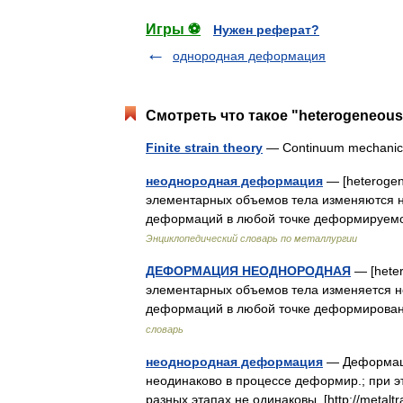
Игры ⚽
Нужен реферат?
однородная деформация
Смотреть что такое "heterogeneous 
Finite strain theory
— Continuum mechan
неоднородная деформация
— [heterogen
элементарных объемов тела изменяются н
деформаций в любой точке деформируемо
Энциклопедический словарь по металлургии
ДЕФОРМАЦИЯ НЕОДНОРОДНАЯ
— [heter
элементарных объемов тела изменяется н
деформаций в любой точке деформирован
словарь
неоднородная деформация
— Деформация
неодинаково в процессе деформир.; при 
разных этапах не одинаковы. [http://meta