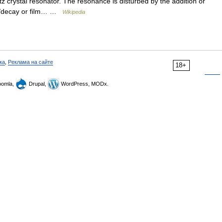
z crystal resonator. The resonance is disturbed by the addition or
th/decay or film… …
Wikipedia
ка
,
Реклама на сайте
18+
omla,
Drupal,
WordPress, MODx.