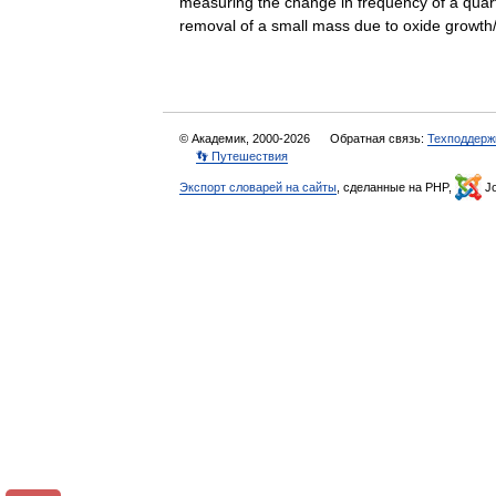
measuring the change in frequency of a quart
removal of a small mass due to oxide grow
© Академик, 2000-2026
Обратная связь:
Техподдерж
👣 Путешествия
Экспорт словарей на сайты
, сделанные на PHP,
Jo