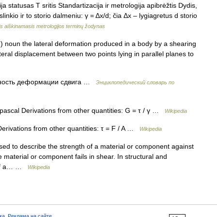
 statusas T sritis Standartizacija ir metrologija apibrėžtis Dydis,
nkio ir to storio dalmeniu: γ = Δx/d; čia Δx – lygiagretus d storio
is aiškinamasis metrologijos terminų žodynas
n) noun the lateral deformation produced in a body by a shearing
ateral displacement between two points lying in parallel planes to
ность деформации сдвига …
Энциклопедический словарь по
pascal Derivations from other quantities: G = τ / γ …
Wikipedia
Derivations from other quantities: τ = F / A …
Wikipedia
sed to describe the strength of a material or component against
he material or component fails in shear. In structural and
h of a… …
Wikipedia
ка
,
Реклама на сайте