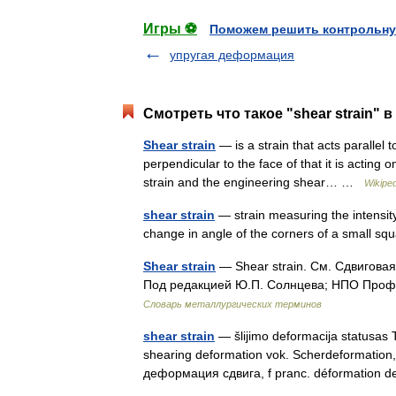
Игры ⚽
Поможем решить контрольну
упругая деформация
Смотреть что такое "shear strain" 
Shear strain
— is a strain that acts parallel t
perpendicular to the face of that it is acting
strain and the engineering shear… …
Wikiped
shear strain
— strain measuring the intensity
change in angle of the corners of a small s
Shear strain
— Shear strain. См. Сдвигова
Под редакцией Ю.П. Солнцева; НПО Профес
Словарь металлургических терминов
shear strain
— šlijimo deformacija statusas T 
shearing deformation vok. Scherdeformation, 
деформация сдвига, f pranc. déformatio