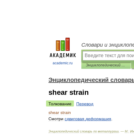
Словари и энциклоп
academic.ru
Энциклопедический словарь по металлургии
Энциклопедический словарь
shear strain
Толкование
Перевод
shear
strain
Смотри
сдвиговая
деформация
.
Энциклопедический
словарь
по
металлургии
. —
М
.
:
И