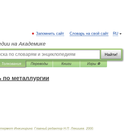
Запомнить сайт
Словарь на свой сайт
RU
едии на Академике
Найти!
Толкования
Переводы
Книги
Игры ⚽
 по металлургии
нтермет
Инжиниринг
.
Главный
редактор
Н
.
П
.
Лякишев
.
2000
.