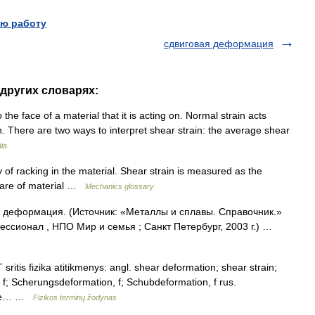
ю работу
сдвиговая деформация
в других словарях:
o the face of a material that it is acting on. Normal strain acts
 on. There are two ways to interpret shear strain: the average shear
ia
 of racking in the material. Shear strain is measured as the
quare of material …
Mechanics glossary
я деформация. (Источник: «Металлы и сплавы. Справочник.»
сионал , НПО Мир и семья ; Санкт Петербург, 2003 г.) …
sritis fizika atitikmenys: angl. shear deformation; shear strain;
f; Scherungsdeformation, f; Schubdeformation, f rus.
n de… …
Fizikos terminų žodynas