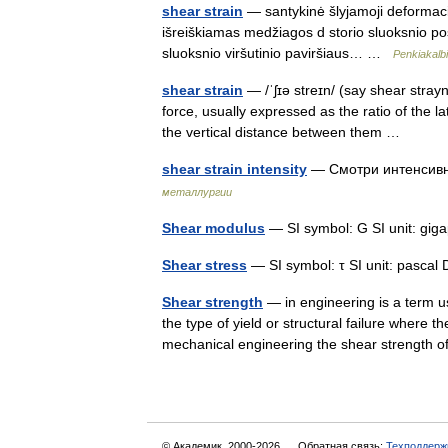
shear strain
— santykinė šlyjamoji deformacija
išreiškiamas medžiagos d storio sluoksnio posli
sluoksnio viršutinio paviršiaus… …
Penkiakalb
shear strain
— /ˈʃɪə streɪn/ (say shear stray
force, usually expressed as the ratio of the l
the vertical distance between them …
shear strain intensity
— Смотри интенсив
металлургии
Shear modulus
— SI symbol: G SI unit: giga
Shear stress
— SI symbol: τ SI unit: pascal 
Shear strength
— in engineering is a term u
the type of yield or structural failure where t
mechanical engineering the shear strengt
© Академик, 2000-2026
Обратная связь:
Техподдерж