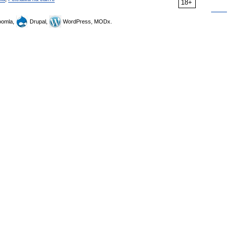
18+
omla,
Drupal,
WordPress, MODx.