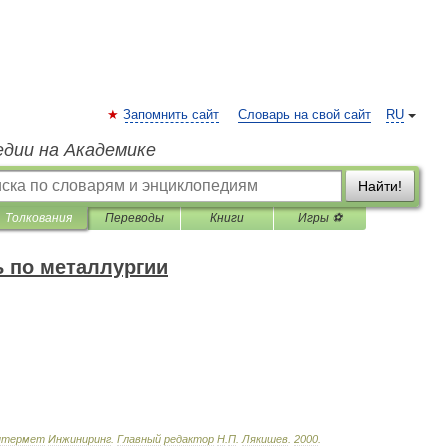
Запомнить сайт
Словарь на свой сайт
RU
едии на Академике
Найти!
Толкования
Переводы
Книги
Игры ⚽
 по металлургии
нтермет
Инжиниринг
.
Главный
редактор
Н
.
П
.
Лякишев
.
2000
.