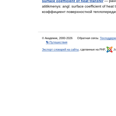
surface coefficient of heat transfer
— pavir
atitikmenys: angl. surface coefficient of hea
коэффициент поверхностной теплопередач
© Академик, 2000-2026
Обратная связь:
Техподдерж
👣 Путешествия
Экспорт словарей на сайты
, сделанные на PHP,
Jo