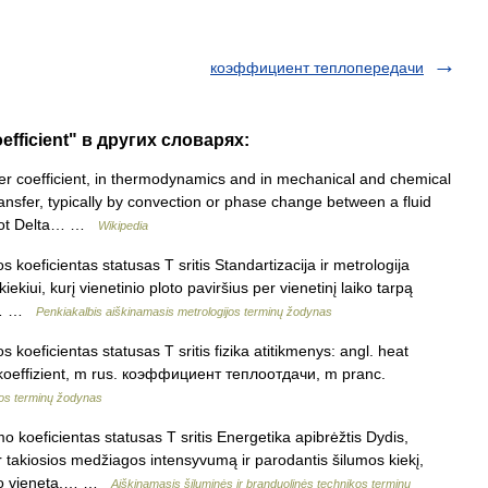
коэффициент теплопередачи
efficient" в других словарях:
r coefficient, in thermodynamics and in mechanical and chemical
ransfer, typically by convection or phase change between a fluid
 cdot Delta… …
Wikipedia
koeficientas statusas T sritis Standartizacija ir metrologija
iekiui, kurį vienetinio ploto paviršius per vienetinį laiko tarpą
os… …
Penkiakalbis aiškinamasis metrologijos terminų žodynas
koeficientas statusas T sritis fizika atitikmenys: angl. heat
skoeffizient, m rus. коэффициент теплоотдачи, m pranc.
kos terminų žodynas
 koeficientas statusas T sritis Energetika apibrėžtis Dydis,
r takiosios medžiagos intensyvumą ir parodantis šilumos kiekį,
aiko vienetą,… …
Aiškinamasis šiluminės ir branduolinės technikos terminų