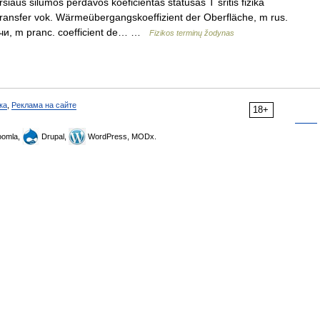
šiaus šilumos perdavos koeficientas statusas T sritis fizika
t transfer vok. Wärmeübergangskoeffizient der Oberfläche, m rus.
и, m pranc. coefficient de… …
Fizikos terminų žodynas
ка
,
Реклама на сайте
18+
omla,
Drupal,
WordPress, MODx.