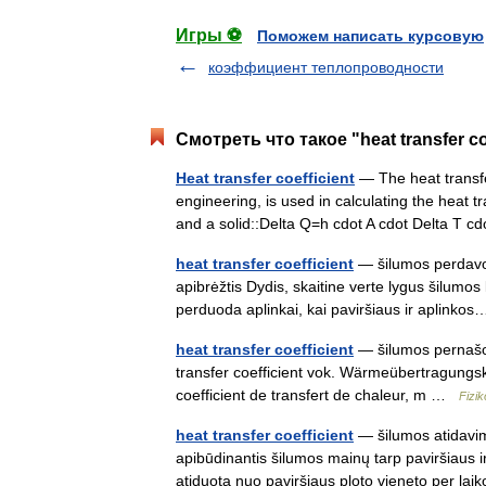
Игры ⚽
Поможем написать курсовую
коэффициент теплопроводности
Смотреть что такое "heat transfer co
Heat transfer coefficient
— The heat transfe
engineering, is used in calculating the heat t
and a solid::Delta Q=h cdot A cdot Delta T
heat transfer coefficient
— šilumos perdavos 
apibrėžtis Dydis, skaitine verte lygus šilumos k
perduoda aplinkai, kai paviršiaus ir aplink
heat transfer coefficient
— šilumos pernašos 
transfer coefficient vok. Wärmeübertragung
coefficient de transfert de chaleur, m …
Fizi
heat transfer coefficient
— šilumos atidavimo
apibūdinantis šilumos mainų tarp paviršiaus i
atiduotą nuo paviršiaus ploto vieneto per l