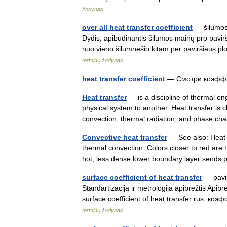
žodynas
over all heat transfer coefficient
— šilumos 
Dydis, apibūdinantis šilumos mainų pro pavir
nuo vieno šilumnešio kitam per paviršiaus p
terminų žodynas
heat transfer coefficient
— Смотри коэфф
Heat transfer
— is a discipline of thermal e
physical system to another. Heat transfer is 
convection, thermal radiation, and phase 
Convective heat transfer
— See also: Heat t
thermal convection. Colors closer to red are h
hot, less dense lower boundary layer sen
surface coefficient of heat transfer
— pavir
Standartizacija ir metrologija apibrėžtis Apibrė
surface coefficient of heat transfer rus.
terminų žodynas