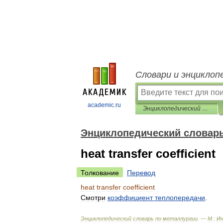
Словари и энциклоп
academic.ru
Энциклопедический словарь по металлургии
Энциклопедический словарь
heat transfer coefficient
Толкование
Перевод
heat
transfer
coefficient
Смотри
коэффициент
теплопередачи
.
Энциклопедический
словарь
по
металлургии
. —
М
.
:
И