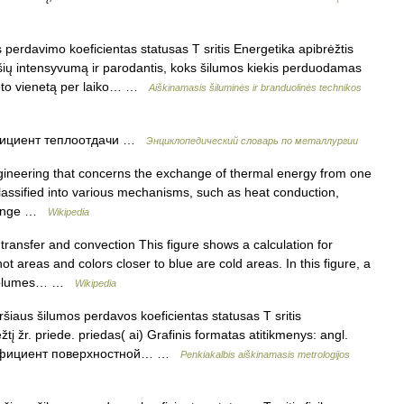
perdavimo koeficientas statusas T sritis Energetika apibrėžtis
šių intensyvumą ir parodantis, koks šilumos kiekis perduodamas
loto vienetą per laiko… …
Aiškinamasis šiluminės ir branduolinės technikos
ициент теплоотдачи …
Энциклопедический словарь по металлургии
ngineering that concerns the exchange of thermal energy from one
classified into various mechanisms, such as heat conduction,
change …
Wikipedia
ransfer and convection This figure shows a calculation for
ot areas and colors closer to blue are cold areas. In this figure, a
ds plumes… …
Wikipedia
šiaus šilumos perdavos koeficientas statusas T sritis
žtį žr. priede. priedas( ai) Grafinis formatas atitikmenys: angl.
 коэффициент поверхностной… …
Penkiakalbis aiškinamasis metrologijos