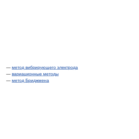
—
метод вибрирующего электрода
—
вариационные методы
—
метод Бриджмена