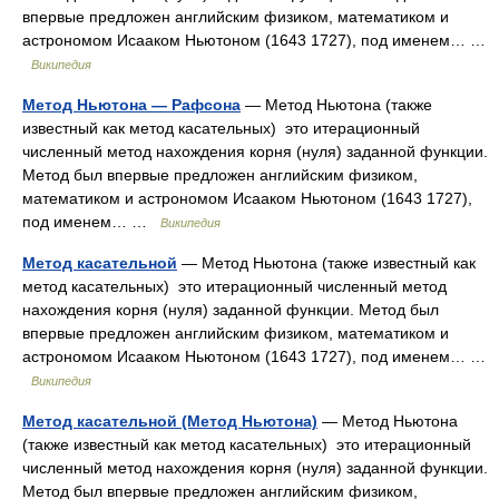
впервые предложен английским физиком, математиком и
астрономом Исааком Ньютоном (1643 1727), под именем… …
Википедия
Метод Ньютона — Рафсона
— Метод Ньютона (также
известный как метод касательных) это итерационный
численный метод нахождения корня (нуля) заданной функции.
Метод был впервые предложен английским физиком,
математиком и астрономом Исааком Ньютоном (1643 1727),
под именем… …
Википедия
Метод касательной
— Метод Ньютона (также известный как
метод касательных) это итерационный численный метод
нахождения корня (нуля) заданной функции. Метод был
впервые предложен английским физиком, математиком и
астрономом Исааком Ньютоном (1643 1727), под именем… …
Википедия
Метод касательной (Метод Ньютона)
— Метод Ньютона
(также известный как метод касательных) это итерационный
численный метод нахождения корня (нуля) заданной функции.
Метод был впервые предложен английским физиком,