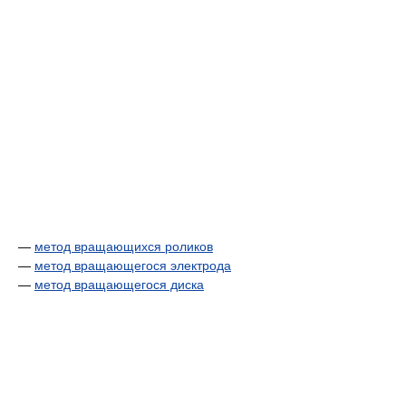
—
метод вращающихся роликов
—
метод вращающегося электрода
—
метод вращающегося диска