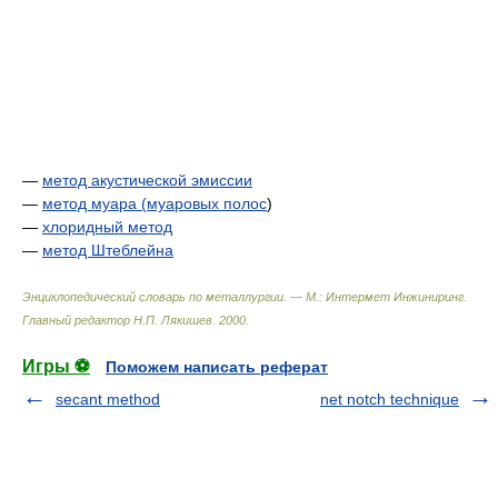
—
метод акустической эмиссии
—
метод муара (
муаровых полос
)
—
хлоридный метод
—
метод Штеблейна
Энциклопедический словарь по металлургии. — М.: Интермет Инжиниринг
.
Главный редактор Н.П. Лякишев
.
2000
.
Игры ⚽
Поможем написать реферат
secant method
net notch technique