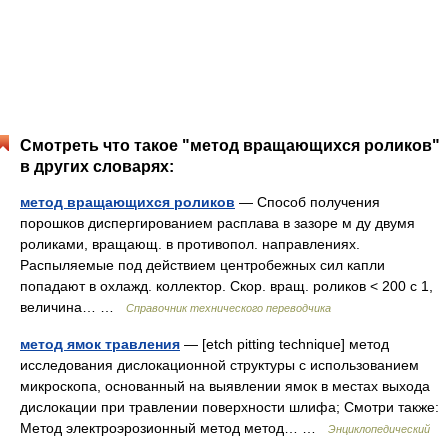
Смотреть что такое "метод вращающихся роликов"
в других словарях:
метод вращающихся роликов
— Способ получения
порошков диспергированием расплава в зазоре м ду двумя
роликами, вращающ. в противопол. направлениях.
Распыляемые под действием центробежных сил капли
попадают в охлажд. коллектор. Скор. вращ. роликов < 200 с 1,
величина… …
Справочник технического переводчика
метод ямок травления
— [etch pitting technique] метод
исследования дислокационной структуры с использованием
микроскопа, основанный на выявлении ямок в местах выхода
дислокации при травлении поверхности шлифа; Смотри также:
Метод электроэрозионный метод метод… …
Энциклопедический