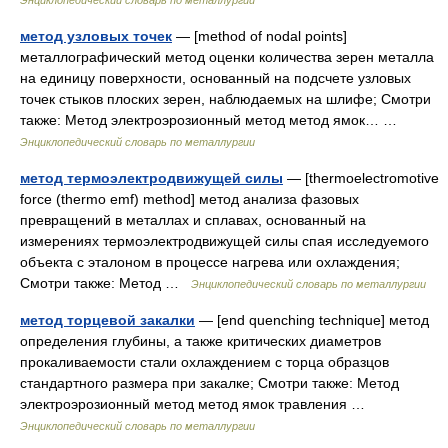
метод узловых точек
— [method of nodal points]
металлографический метод оценки количества зерен металла
на единицу поверхности, основанный на подсчете узловых
точек стыков плоских зерен, наблюдаемых на шлифе; Смотри
также: Метод электроэрозионный метод метод ямок… …
Энциклопедический словарь по металлургии
метод термоэлектродвижущей силы
— [thermoelectromotive
force (thermo emf) method] метод анализа фазовых
превращений в металлах и сплавах, основанный на
измерениях термоэлектродвижущей силы спая исследуемого
объекта с эталоном в процессе нагрева или охлаждения;
Смотри также: Метод …
Энциклопедический словарь по металлургии
метод торцевой закалки
— [end quenching technique] метод
определения глубины, а также критических диаметров
прокаливаемости стали охлаждением с торца образцов
стандартного размера при закалке; Смотри также: Метод
электроэрозионный метод метод ямок травления …
Энциклопедический словарь по металлургии