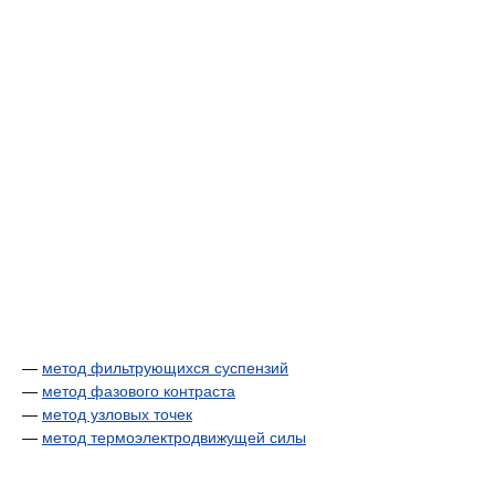
—
метод фильтрующихся суспензий
—
метод фазового контраста
—
метод узловых точек
—
метод термоэлектродвижущей силы