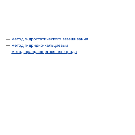
—
метод гидростатического взвешивания
—
метод гидридно-кальциевый
—
метод вращающегося электрода