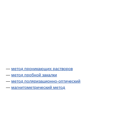
—
метод проникающих растворов
—
метод пробной закалки
—
метод поляризационно-оптический
—
магнитометрический метод