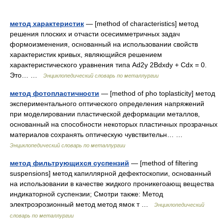
метод характеристик
— [method of characteristics] метод
решения плоских и отчасти осесимметричных задач
формоизменения, основанный на использовании свойств
характеристик кривых, являющийся решением
характеристического уравнения типа Ad2y 2Bdxdy + Cdx = 0.
Это… …
Энциклопедический словарь по металлургии
метод фотопластичности
— [method of pho toplasticity] метод
экспериментального оптического определения напряжений
при моделировании пластической деформации металлов,
основанный на способности некоторых пластичных прозрачных
материалов сохранять оптическую чувствительн… …
Энциклопедический словарь по металлургии
метод фильтрующихся суспензий
— [method of filtering
suspensions] метод капиллярной дефектоскопии, основанный
на использовании в качестве жидкого проникегоающ вещества
индикаторной суспензии; Смотри также: Метод
электроэрозионный метод метод ямок т …
Энциклопедический
словарь по металлургии