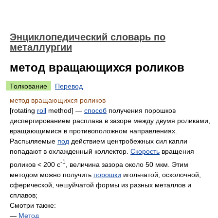
Энциклопедический словарь по
металлургии
метод вращающихся роликов
Толкование
Перевод
метод вращающихся роликов
[rotating
roll
method] —
способ
получения порошков
диспергированием расплава в зазоре между двумя роликами,
вращающимися в противоположном направлениях.
Распыляемые
под
действием центробежных сил капли
попадают в охлажденный коллектор.
Скорость
вращения
-1
роликов < 200 с
, величина зазора около 50 мкм. Этим
методом можно получить
порошки
игольчатой, осколочной,
сферической, чешуйчатой формы из разных металлов и
сплавов;
Смотри также:
—
Метод