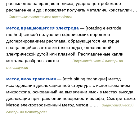
распыление на вращающ. диске, ударно центробежное
распыление и др.; позволяет получать металлич. кристаллич …
Справочник технического переводчика
метод вращающегося электрода
— [rotating electrode
method] способ получения сферических порошков
диспергированием расплава, образующегося на торце
вращающейся заготовки (электрода), оплавленной
электрической дугой или плазмой. Расплавленные капли
металла разбрасываются… …
Энциклопедический словарь по
металлургии
метод ямок травления
— [etch pitting technique] метод
исследования дислокационной структуры с использованием
микроскопа, основанный на выявлении ямок в местах выхода
дислокации при травлении поверхности шлифа; Смотри также:
Метод электроэрозионный метод метод… …
Энциклопедический
словарь по металлургии