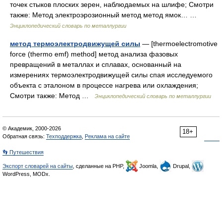
точек стыков плоских зерен, наблюдаемых на шлифе; Смотри
также: Метод электроэрозионный метод метод ямок… …
Энциклопедический словарь по металлургии
метод термоэлектродвижущей силы
— [thermoelectromotive
force (thermo emf) method] метод анализа фазовых
превращений в металлах и сплавах, основанный на
измерениях термоэлектродвижущей силы спая исследуемого
объекта с эталоном в процессе нагрева или охлаждения;
Смотри также: Метод …
Энциклопедический словарь по металлургии
© Академик, 2000-2026
18+
Обратная связь:
Техподдержка
,
Реклама на сайте
👣 Путешествия
Экспорт словарей на сайты
, сделанные на PHP,
Joomla,
Drupal,
WordPress, MODx.