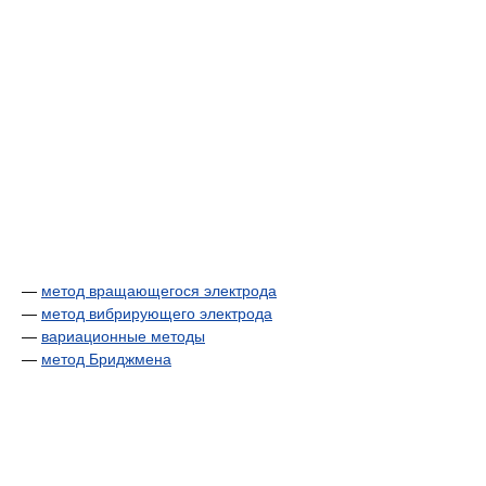
—
метод вращающегося электрода
—
метод вибрирующего электрода
—
вариационные методы
—
метод Бриджмена