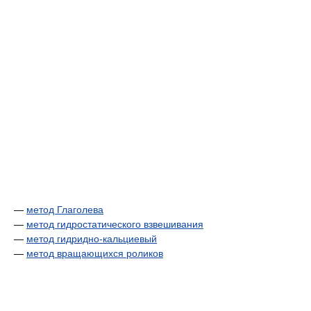
—
метод Глаголева
—
метод гидростатического взвешивания
—
метод гидридно-кальциевый
—
метод вращающихся роликов