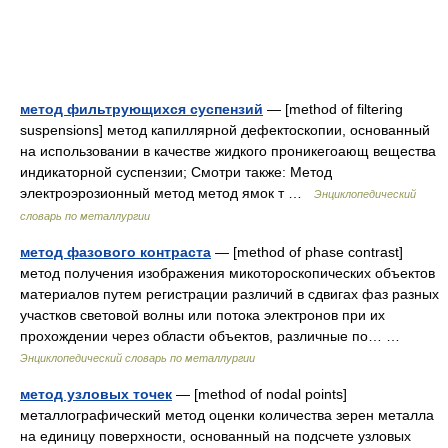
метод фильтрующихся суспензий
— [method of filtering
suspensions] метод капиллярной дефектоскопии, основанный
на использовании в качестве жидкого проникегоающ вещества
индикаторной суспензии; Смотри также: Метод
электроэрозионный метод метод ямок т …
Энциклопедический
словарь по металлургии
метод фазового контраста
— [method of phase contrast]
метод получения изображения микотороскопических объектов
материалов путем регистрации различий в сдвигах фаз разных
участков световой волны или потока электронов при их
прохождении через области объектов, различные по… …
Энциклопедический словарь по металлургии
метод узловых точек
— [method of nodal points]
металлографический метод оценки количества зерен металла
на единицу поверхности, основанный на подсчете узловых