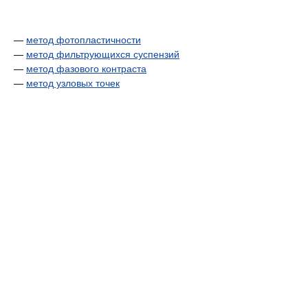
—
метод фотопластичности
—
метод фильтрующихся суспензий
—
метод фазового контраста
—
метод узловых точек