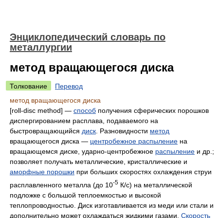
Энциклопедический словарь по
металлургии
метод вращающегося диска
Толкование
Перевод
метод вращающегося диска
[roll-disc method] —
способ
получения сферических порошков
диспергированием расплава, подаваемого на
быстровращающийся
диск
. Разновидности
метод
вращающегося диска —
центробежное распыление
на
вращающемся диске, ударно-центробежное
распыление
и др.;
позволяет получать металлические, кристаллические и
аморфные порошки
при больших скоростях охлаждения струи
-5
расплавленного металла (до 10
К/с) на металлической
подложке с большой теплоемкостью и высокой
теплопроводностью. Диск изготавливается из меди или стали и
дополнительно может охлаждаться жидкими газами.
Скорость