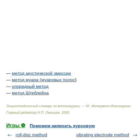
—
метод акустической эмиссии
—
метод муара (
муаровых полос
)
—
хлоридный метод
—
метод Штеблейна
Энциклопедический словарь по металлургии. — М.: Интермет Инжиниринг
.
Главный редактор Н.П. Лякишев
.
2000
.
Игры ⚽
Поможем написать курсовую
roll-disc method
vibrating electrode method