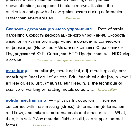
recrystallization, as opposed to static recrystallization, the
nucleation and growth of new grains occurs during deformation
rather than afterwards as… …
Wikipedia
Скорость деформационного упрочнения
— Rate of strain
hardening Скорость деформационного упрочнения. Скорость
изменения истинного напряжения в области пластической
деформации. (Источник: «Металлы и сплавы. Справочник.»
Под редакцией Ю.П. Солнцева; НПО Профессионал , НПО Мир
и семья ;… …
Словарь металлургических терминов
metallurgy
— metallurgic, metallurgical, adj. metallurgically, adv.
metallurgist /met l err jist/ or, esp. Brit., /meuh tal euhr jist/, n. /met l
err jee/ or, esp. Brit., /meuh tal euhr jee/, n. 1. the technique or
science of working or heating metals so as… …
Universalium
solids, mechanics of
— ▪ physics Introduction science
concerned with the stressing (stress), deformation (deformation
and flow), and failure of solid materials and structures. What,
then, is a solid? Any material, fluid or solid, can support normal
forces.… …
Universalium