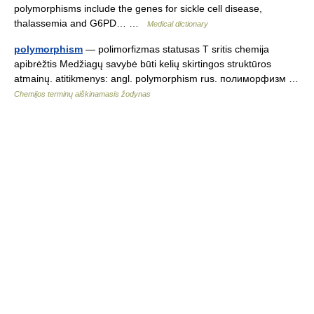
polymorphisms include the genes for sickle cell disease,
thalassemia and G6PD… …
Medical dictionary
polymorphism
— polimorfizmas statusas T sritis chemija
apibrėžtis Medžiagų savybė būti kelių skirtingos struktūros
atmainų. atitikmenys: angl. polymorphism rus. полиморфизм …
Chemijos terminų aiškinamasis žodynas