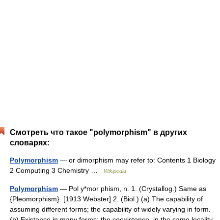
Смотреть что такое "polymorphism" в других
словарях:
Polymorphism
— or dimorphism may refer to: Contents 1 Biology
2 Computing 3 Chemistry …
Wikipedia
Polymorphism
— Pol y*mor phism, n. 1. (Crystallog.) Same as
{Pleomorphism}. [1913 Webster] 2. (Biol.) (a) The capability of
assuming different forms; the capability of widely varying in form.
(b) Existence in many forms; the coexistence, in the same locality,