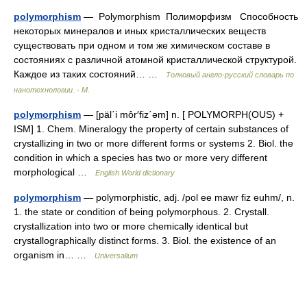
polymorphism
— Polymorphism Полиморфизм Способность
некоторых минералов и иных кристаллических веществ
существовать при одном и том же химическом составе в
состояниях с различной атомной кристаллической структурой.
Каждое из таких состояний… …
Толковый англо-русский словарь по
нанотехнологии. - М.
polymorphism
— [päl΄i môr′fiz΄əm] n. [ POLYMORPH(OUS) +
ISM] 1. Chem. Mineralogy the property of certain substances of
crystallizing in two or more different forms or systems 2. Biol. the
condition in which a species has two or more very different
morphological …
English World dictionary
polymorphism
— polymorphistic, adj. /pol ee mawr fiz euhm/, n.
1. the state or condition of being polymorphous. 2. Crystall.
crystallization into two or more chemically identical but
crystallographically distinct forms. 3. Biol. the existence of an
organism in… …
Universalium