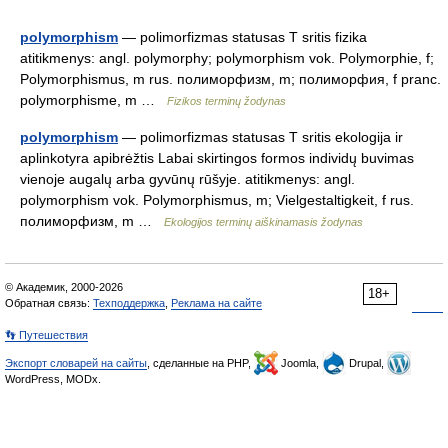
polymorphism
— polimorfizmas statusas T sritis fizika
atitikmenys: angl. polymorphy; polymorphism vok. Polymorphie, f;
Polymorphismus, m rus. полиморфизм, m; полиморфия, f pranc.
polymorphisme, m …
Fizikos terminų žodynas
polymorphism
— polimorfizmas statusas T sritis ekologija ir
aplinkotyra apibrėžtis Labai skirtingos formos individų buvimas
vienoje augalų arba gyvūnų rūšyje. atitikmenys: angl.
polymorphism vok. Polymorphismus, m; Vielgestaltigkeit, f rus.
полиморфизм, m …
Ekologijos terminų aiškinamasis žodynas
© Академик, 2000-2026
18+
Обратная связь:
Техподдержка
,
Реклама на сайте
👣 Путешествия
Экспорт словарей на сайты
, сделанные на PHP,
Joomla,
Drupal,
WordPress, MODx.