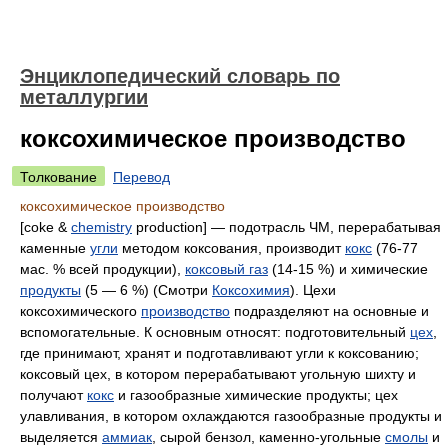
Энциклопедический словарь по
металлургии
коксохимическое производство
Толкование
Перевод
коксохимическое производство
[coke &
chemistry
production] — подотрасль ЧМ, перерабатывая
каменные
угли
методом коксования, производит
кокс
(76-77
мас. % всей продукции),
коксовый газ
(14-15 %) и химические
продукты
(5 — 6 %) (Смотри
Коксохимия
). Цехи
коксохимического
производство
подразделяют на основные и
вспомогательные. К основным относят: подготовительный
цех
,
где принимают, хранят и подготавливают угли к коксованию;
коксовый цех, в котором перерабатывают угольную шихту и
получают
кокс
и газообразные химические продукты; цех
улавливания, в котором охлаждаются газообразные продукты и
выделяется
аммиак
, сырой бензол, каменно-угольные
смолы
и