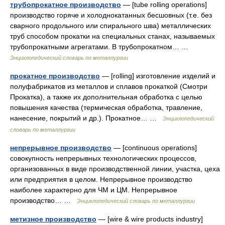
трубопрокатное производство
— [tube rolling operations]
производство горяче и холоднокатанных бесшовных (т.е. без
сварного продольного или спирального шва) металлических
труб способом прокатки на специальных станах, называемых
трубопрокатными агрегатами. В трубопрокатном… …
Энциклопедический словарь по металлургии
прокатное производство
— [rolling] изготовление изделий и
полуфабрикатов из металлов и сплавов прокаткой (Смотри
Прокатка), а также их дополнительная обработка с целью
повышения качества (термическая обработка, травление,
нанесение, покрытий и др.). Прокатное… …
Энциклопедический
словарь по металлургии
непрерывное производство
— [continuous operations]
совокупность непрерывных технологических процессов,
организованных в виде производственной линии, участка, цеха
или предприятия в целом. Непрерывное производство
наиболее характерно для ЧМ и ЦМ. Непрерывное
производство… …
Энциклопедический словарь по металлургии
метизное производство
— [wire & wire products industry]