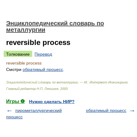
Энциклопедический словарь по
металлургии
reversible process
Толкование
Перевод
reversible process
Смотри
обратимый процесс
.
Энциклопедический словарь по металлургии. — М.: Интермет Инжиниринг
.
Главный редактор Н.П. Лякишев
.
2000
.
Игры ⚽
Нужно сделать НИР?
пирометаллургический
обратимый процесс
процесс