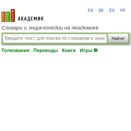
EN
DE
ES
FR
academic.ru
Словари и энциклопедии на Академике
Найти!
Толкования
Переводы
Книги
Игры ⚽