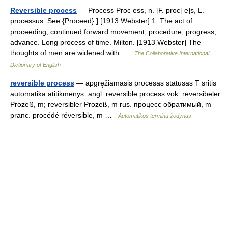
Reversible process
— Process Proc ess, n. [F. proc[ e]s, L.
processus. See {Proceed}.] [1913 Webster] 1. The act of
proceeding; continued forward movement; procedure; progress;
advance. Long process of time. Milton. [1913 Webster] The
thoughts of men are widened with …
The Collaborative International
Dictionary of English
reversible process
— apgręžiamasis procesas statusas T sritis
automatika atitikmenys: angl. reversible process vok. reversibeler
Prozeß, m; reversibler Prozeß, m rus. процесс обратимый, m
pranc. procédé réversible, m …
Automatikos terminų žodynas