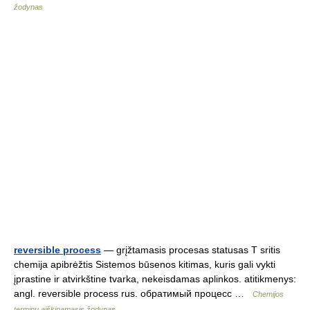
žodynas
reversible process
— grįžtamasis procesas statusas T sritis
chemija apibrėžtis Sistemos būsenos kitimas, kuris gali vykti
įprastine ir atvirkštine tvarka, nekeisdamas aplinkos. atitikmenys:
angl. reversible process rus. обратимый процесс …
Chemijos
terminų aiškinamasis žodynas