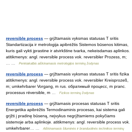
reversible process
— grįžtamasis vyksmas statusas T sritis
Standartizacija ir metrologija apibrėžtis Sistemos būsenos kitimas,
kuris gali vykti įprastine ir atvirkštine tvarka, nekeisdamas aplinkos.
atitikmenys: angl. reversible process vok. reversibler Prozess, m;
… …
Penkiakalbis aiškinamasis metrologijos terminų žodynas
reversible process
— grįžtamasis vyksmas statusas T sritis fizika
atitikmenys: angl. reversible process vok. reversibler Kreisprozeß,
m; umkehrbarer Vorgang, m rus. обратимый процесс, m pranc.
processus réversible, m …
Fizikos terminų žodynas
reversible process
— grįžtamasis procesas statusas T sritis
Energetika apibrėžtis Termodinaminis procesas, kai sistema gali
grįžti į pradinę būseną, neįvykus negrįžtamiems pokyčiams
sistemoje arba aplinkoje. atitikmenys: angl. reversible process vok.
umkehrbarer… …
Aiškinamasis šiluminės ir branduolinės technikos terminų