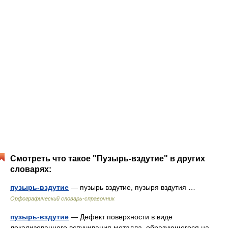
Смотреть что такое "Пузырь-вздутие" в других
словарях:
пузырь-вздутие
— пузырь вздутие, пузыря вздутия …
Орфографический словарь-справочник
пузырь-вздутие
— Дефект поверхности в виде
локализованного вспучивания металла, образующегося на