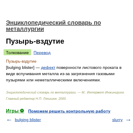
Энциклопедический словарь по
металлургии
Пузырь-вздутие
Толкование
Перевод
Пузырь-вздутие
[bulging blister] —
дефект
поверхности листового проката в
виде вспучивания металла из-за загрязнения газовыми
пузырями или неметаллическими включениями.
Энциклопедический словарь по металлургии. — М.: Интермет Инжиниринг
.
Главный редактор Н.П. Лякишев
.
2000
.
Игры ⚽
Поможем решить контрольную работу
bulging blister
slurry