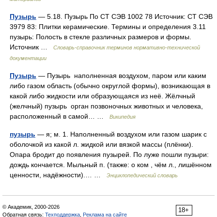
Пузырь
— 5.18. Пузырь По СТ СЭВ 1002 78 Источник: СТ СЭВ
3979 83: Плитки керамические. Термины и определения 3.11
пузырь: Полость в стекле различных размеров и формы.
Источник …
Словарь-справочник терминов нормативно-технической
документации
Пузырь
— Пузырь наполненная воздухом, паром или каким
либо газом область (обычно округлой формы), возникающая в
какой либо жидкости или образующаяся из неё. Жёлчный
(желчный) пузырь орган позвоночных животных и человека,
расположенный в самой… …
Википедия
пузырь
— я; м. 1. Наполненный воздухом или газом шарик с
оболочкой из какой л. жидкой или вязкой массы (плёнки).
Опара бродит до появления пузырей. По луже пошли пузыри:
дождь кончается. Мыльный п. (также: о ком , чём л., лишённом
ценности, надёжности).… …
Энциклопедический словарь
© Академик, 2000-2026
18+
Обратная связь:
Техподдержка
,
Реклама на сайте