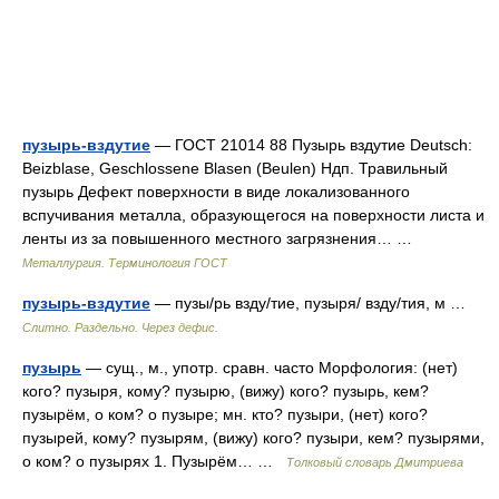
пузырь-вздутие
— ГОСТ 21014 88 Пузырь вздутие Deutsch:
Beizblase, Geschlossene Blasen (Beulen) Ндп. Травильный
пузырь Дефект поверхности в виде локализованного
вспучивания металла, образующегося на поверхности листа и
ленты из за повышенного местного загрязнения… …
Металлургия. Терминология ГОСТ
пузырь-вздутие
— пузы/рь взду/тие, пузыря/ взду/тия, м …
Слитно. Раздельно. Через дефис.
пузырь
— сущ., м., употр. сравн. часто Морфология: (нет)
кого? пузыря, кому? пузырю, (вижу) кого? пузырь, кем?
пузырём, о ком? о пузыре; мн. кто? пузыри, (нет) кого?
пузырей, кому? пузырям, (вижу) кого? пузыри, кем? пузырями,
о ком? о пузырях 1. Пузырём… …
Толковый словарь Дмитриева