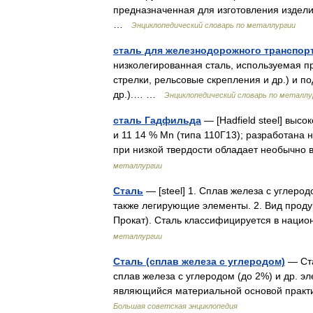
предназначенная для изготовления издел
…
Энциклопедический словарь по металлургии
сталь для железнодорожного транспор
низколегированная сталь, используемая п
стрелки, рельсовые скрепления и др.) и п
др.).… …
Энциклопедический словарь по металлу
сталь Гадфильда
— [Hadfield steel] выс
и 11 14 % Mn (типа 110Г13); разработана
при низкой твердости обладает необычн
металлургии
Сталь
— [steel] 1. Сплав железа с углеро
также легирующие элементы. 2. Вид проду
Прокат). Сталь классифицируется в нац
металлургии
Сталь (сплав железа с углеродом)
— Ста
сплав железа с углеродом (до 2%) и др. э
являющийся материальной основой прак
Большая советская энциклопедия