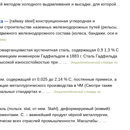
ий методом холодного выдавливания и высадки, для которой…
та
— [railway steel] конструкционная углеродная и
ри строительстве наземных железнодорожных путей (рельсы,
одвижного железнодорожного состава (колеса, бандажи, оси и
ргии
окомарганцовистая аустенитная сталь, содержащая 0,9 1,3 % С
 немецким инженером Гадфильдом в 1883 г. Сталь Гадфильда
о высокой износостойкостью при… …
Энциклопедический словарь по
дом, содержащий от 0,025 до 2,14 % С, постянные примеси, а
кции металлургического производства в ЧМ (Смотри также
иональных стандартах и… …
Энциклопедический словарь по
ль (польск. stal, от нем. Stahl), деформируемый (ковкий)
лементами. С. ‒ важнейший продукт чёрной металлургии,
тически всех отраслей промышленности. Масштабы… …