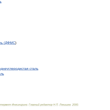
ь
ль
(
ДФМС
)
еднеуглеродистая
сталь
аль
нтермет
Инжиниринг
.
Главный
редактор
Н
.
П
.
Лякишев
.
2000
.