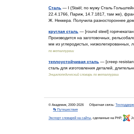
Сталь
— I (Staël; по мужу Сталь Гольште
22.4.1766, Париж, 14.7.1817, там же), фра
Ж. Неккера. Получила разностороннее 
круглая сталь
— [round steel] горячеката
Производится на заготовочных, рельсобал
мм из углеродистых, низколегированных
по металлургии
теплоустойчивая сталь
— [creep resista
сталь для изготовления деталей, длител
Энциклопедический словарь по металлургии
© Академик, 2000-2026
Обратная связь:
Техподдерж
👣 Путешествия
Экспорт словарей на сайты
, сделанные на PHP,
Jo