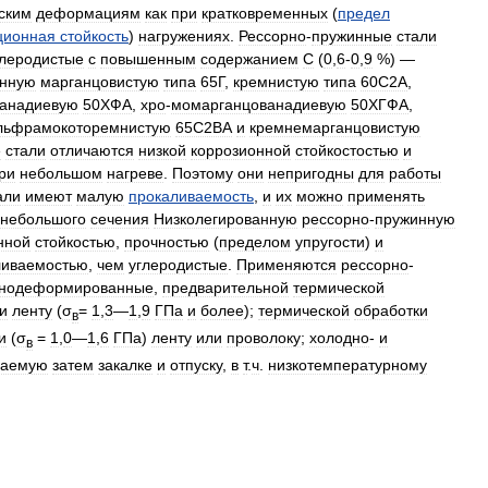
ским
деформациям
как
при
кратковременных
(
предел
ционная
стойкость
)
нагружениях
.
Рессорно
-
пружинные
стали
глеродистые
с
повышенным
содержанием
С
(
0
,
6
-
0
,
9
%) —
анную
марганцовистую
типа
65Г
,
кремнистую
типа
60С2А
,
анадиевую
50ХФА
,
хро
-
момарганцованадиевую
50ХГФА
,
льфрамокоторемнистую
65С2ВА
и
кремнемарганцовистую
е
стали
отличаются
низкой
коррозионной
стойкостостью
и
ри
небольшом
нагреве
.
Поэтому
они
непригодны
для
работы
али
имеют
малую
прокаливаемость
,
и
их
можно
применять
небольшого
сечения
Низколегированную
рессорно
-
пружинную
нной
стойкостью
,
прочностью
(
пределом
упругости
)
и
ливаемостью
,
чем
углеродистые
.
Применяются
рессорно
-
днодеформированные
,
предварительной
термической
и
ленту
(
σ
=
1
,
3
—
1
,
9
ГПа
и
более
);
термической
обработки
в
и
(
σ
=
1
,
0
—
1
,
6
ГПа
)
ленту
или
проволоку
;
холодно
-
и
в
гаемую
затем
закалке
и
отпуску
,
в
т
.
ч
.
низкотемпературному