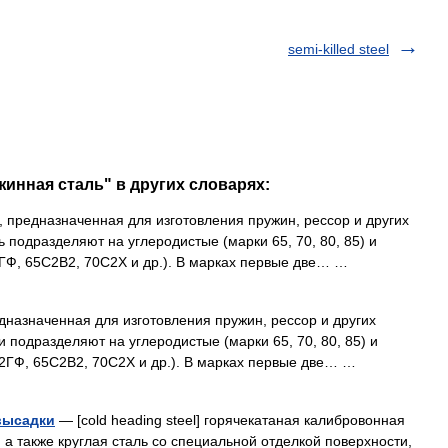
semi-killed steel
жинная сталь" в других словарях:
 предназначенная для изготовления пружин, рессор и других
подразделяют на углеродистые (марки 65, 70, 80, 85) и
2ГФ, 65С2В2, 70С2Х и др.). В марках первые две… …
дназначенная для изготовления пружин, рессор и других
подразделяют на углеродистые (марки 65, 70, 80, 85) и
С2ГФ, 65С2В2, 70С2Х и др.). В марках первые две… …
высадки
— [cold heading steel] горячекатаная калибровонная
, а также круглая сталь со специальной отделкой поверхности,