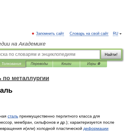
Запомнить сайт
Словарь на свой сайт
RU
едии на Академике
Найти!
Толкования
Переводы
Книги
Игры ⚽
 по металлургии
таль
ная
сталь
преимущественно
перлитного
класса
для
рессор
,
мембран
,
сильфонов
и
др
.);
характеризуется
после
ревращения
и
(
или
)
холодной
пластической
деформации