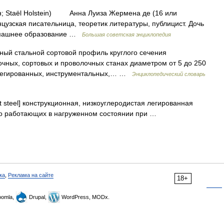
йн; Staël Holstein) Анна Луиза Жермена де (16 или
нцузская писательница, теоретик литературы, публицист. Дочь
домашнее образование …
Большая советская энциклопедия
нный стальной сортовой профиль круглого сечения
очных, сортовых и проволочных станах диаметром от 5 до 250
, легированных, инструментальных,… …
Энциклопедический словарь
nt steel] конструкционная, низкоуглеродистая легированная
ьно работающих в нагруженном состоянии при …
ка
,
Реклама на сайте
18+
omla,
Drupal,
WordPress, MODx.