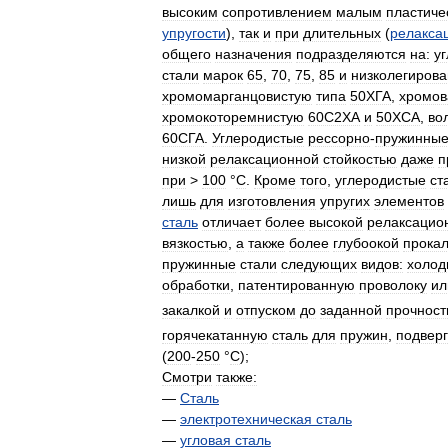
высоким
сопротивлением
малым
пластиче
упругости
),
так
и
при
длительных
(
релакса
общего
назначения
подразделяются
на:
у
стали
марок
65
,
70
,
75
,
85
и
низколегиров
хромомарганцовистую
типа
50ХГА
,
хромов
хромокоторемнистую
60С2ХА
и
50ХСА
,
во
60СГА
.
Углеродистые
рессорно
-
пружинны
низкой
релаксационной
стойкостью
даже
п
при
>
100
°
С
.
Кроме
того
,
углеродистые
ст
лишь
для
изготовления
упругих
элементов
сталь
отличает
более
высокой
релаксацио
вязкостью
,
а
также
более
глубоокой
прока
пружинные
стали
следующих
видов:
холо
обработки
,
патентированную
проволоку
ил
закалкой
и
отпуском
до
заданной
прочност
горячекатанную
сталь
для
пружин
,
подвер
(
200
-
250
°
С
);
Смотри
также:
—
Сталь
—
электротехническая
сталь
—
угловая
сталь