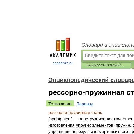
Словари и энциклоп
academic.ru
Энциклопедический словарь по металлургии
Энциклопедический словарь
рессорно-пружинная с
Толкование
Перевод
рессорно
-
пружинная
сталь
[
spring
steel
] —
конструкционная
качествен
изготовления
упругих
элементов
(
пружин
,
упрочнения
в
результате
мартенситного
п