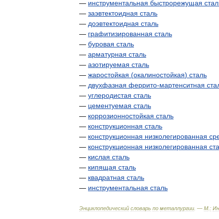
—
инструментальная
быстрорежущая
стал
—
заэвтектоидная
сталь
—
доэвтектоидная
сталь
—
графитизированная
сталь
—
буровая
сталь
—
арматурная
сталь
—
азотируемая
сталь
—
жаростойкая
(
окалиностойкая
)
сталь
—
двухфазная
феррито
-
мартенситная
ста
—
углеродистая
сталь
—
цементуемая
сталь
—
коррозионностойкая
сталь
—
конструкционная
сталь
—
конструкционная
низколегированная
ср
—
конструкционная
низколегированная
ст
—
кислая
сталь
—
кипящая
сталь
—
квадратная
сталь
—
инструментальная
сталь
Энциклопедический
словарь
по
металлургии
. —
М
.
:
И