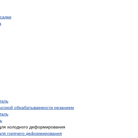
садки
а
таль
ысокой
обрабатываемости
резанием
таль
ь
для
холодного
деформирования
для
горячего
деформирования