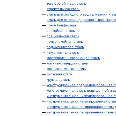
—
теплоустойчивая
сталь
—
строительная
сталь
—
сталь
для
холодного
выдавливания
и
вы
—
сталь
для
железнодорожного
транспорт
—
сталь
Гадфильда
—
спокойная
сталь
—
специальная
сталь
—
полуспокойная
сталь
—
подшипниковая
сталь
—
немагнитная
сталь
—
мартенситно
-
стареющая
сталь
—
магнитно
-
твердая
сталь
—
магнитно
-
мягкая
сталь
—
листовая
сталь
—
круглая
сталь
—
конструкционная
среднелегированная
с
—
конструкционная
сталь
повышенной
и
в
—
инструментальная
низколегированная
с
—
инструментальная
нелегированная
стал
—
инструментальная
легированная
сталь
—
инструментальная
легированная
сталь