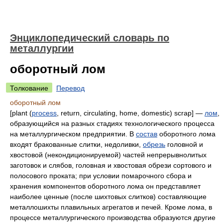
Энциклопедический словарь по
металлургии
оборотный лом
Толкование
Перевод
оборотный лом
[plant (
process
, return, circulating, home, domestic) scrap] —
лом
,
образующийся на разных стадиях технологического процесса
на металлургическом предприятии. В
состав
оборотного лома
входят бракованные слитки, недоливки,
обрезь
головной и
хвостовой (некондиционируемой) частей непрерывнолитых
заготовок и слябов, головная и хвостовая обрези сортового и
полосового проката; при условии помарочного сбора и
хранения компонентов оборотного лома он представляет
наиболее ценные (после шихтовых слитков) составляющие
металлошихты плавильных агрегатов и печей. Кроме лома, в
процессе металлургического производства образуются другие