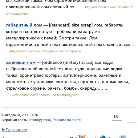
м3; Смотри также: Лом фрагментированный лом
пакетированный лом сложный ло …
Энциклопедический словарь по
металлургии
габаритный лом
— [(standard) size scrap] лом, габариты
которого соответствуют требованиям загрузки
металлургических печей; Смотри также: Лом
фрагментированный лом пакетированный лом сложный лом …
Энциклопедический словарь по металлургии
военный лом
— [ordnance (military) scrap] все виды
выбракованной военной техники: суда, подводные лодки,
танки, бронетранспортеры, артиллерийские, ракетные и
минометные установки, самолеты, вертолеты, автомашины,
стрелковое оружие, ракеты, бомбы, снаряды,… …
Энциклопедический словарь по металлургии
© Академик, 2000-2026
18+
Обратная связь:
Техподдержка
,
Реклама на сайте
👣 Путешествия